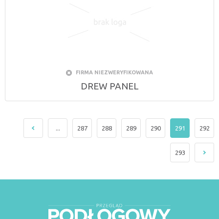
FIRMA NIEZWERYFIKOWANA
DREW PANEL
...
287
288
289
290
291
292
293