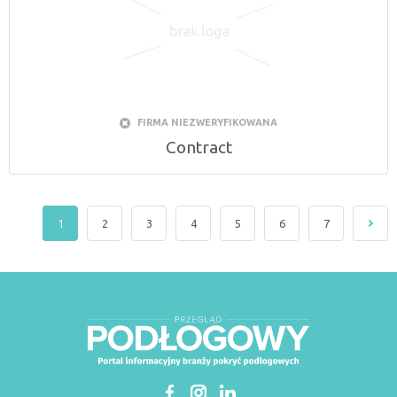
FIRMA NIEZWERYFIKOWANA
Contract
1
2
3
4
5
6
7