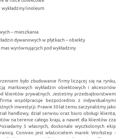
e w rolce obiektowe
wykładziny linoleum
wych – mieszkania
ładzin dywanowych w płytkach – obiekty
mas wyrównujących pod wykładziny
zeniem było zbudowanie firmy liczącej się na rynku,
ybucją markowych wykładzin obiektowych i akcesoriów
śród klientów prywatnych. Jesteśmy przedsiębiorstwem
irma współpracuje bezpośrednio z indywidualnymi
nych inwestycji. Prawie 30 lat temu zaczynaliśmy jako
ał handlowy, dział serwisu oraz biuro obsługi klienta,
ów na terenie całego kraju, a nawet dla klientów zza
Posiadamy 5 własnych, doskonale wyszkolonych ekip
ranicą. Coniveo jest właścicielem marek: Workstep -