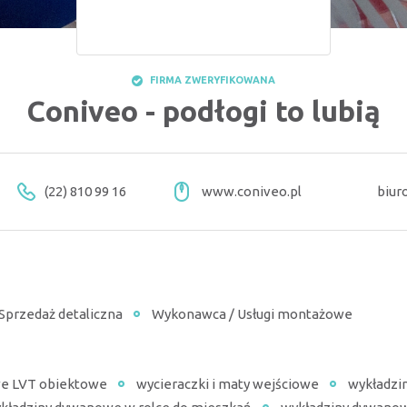
FIRMA ZWERYFIKOWANA
Coniveo - podłogi to lubią
(22) 810 99 16
www.coniveo.pl
biur
 Sprzedaż detaliczna
Wykonawca / Usługi montażowe
we LVT obiektowe
wycieraczki i maty wejściowe
wykładzi