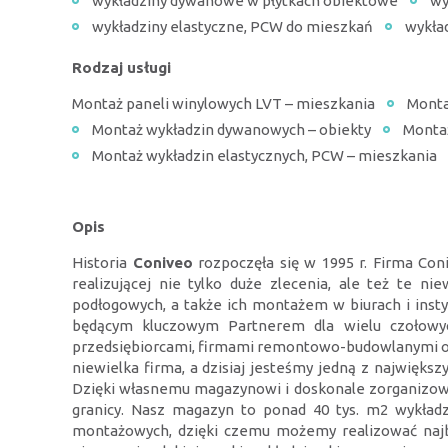
wykładziny dywanowe w płytkach obiektowe
wy
wykładziny elastyczne, PCW do mieszkań
wykła
Rodzaj usługi
Montaż paneli winylowych LVT – mieszkania
Monta
Montaż wykładzin dywanowych – obiekty
Montaż
Montaż wykładzin elastycznych, PCW – mieszkania
Opis
Historia
Coniveo
rozpoczęła się w 1995 r. Firma Con
realizującej nie tylko duże zlecenia, ale też te n
podłogowych, a także ich montażem w biurach i insty
będącym kluczowym Partnerem dla wielu czołowyc
przedsiębiorcami, firmami remontowo-budowlanymi oraz
niewielka firma, a dzisiaj jesteśmy jedną z największ
Dzięki własnemu magazynowi i doskonale zorganizowan
granicy. Nasz magazyn to ponad 40 tys. m2 wykład
montażowych, dzięki czemu możemy realizować najbar