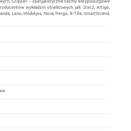
wych, Gripper – specjalistyczne taśmy antypoślizgowe
roducentów wykładzin obiektowych jak: 2tec2, Artigo,
aranda, Lano, Modulyss, Nora, Pergo, R-Tile, SmartStrand,
owa