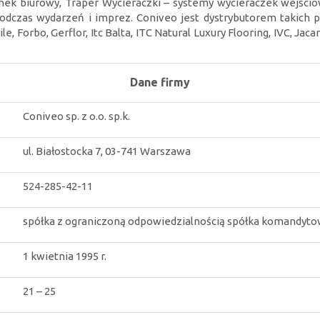
ynek biurowy, Traper Wycieraczki – systemy wycieraczek wejścio
odczas wydarzeń i imprez. Coniveo jest dystrybutorem takich p
e, Forbo, Gerflor, Itc Balta, ITC Natural Luxury Flooring, IVC, Jac
Dane firmy
Coniveo sp. z o.o. sp.k.
ul. Białostocka 7, 03-741 Warszawa
524-285-42-11
spółka z ograniczoną odpowiedzialnością spółka komandyt
1 kwietnia 1995 r.
21 – 25