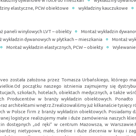
kładziny dywanowe w rolce do mieszkań
wykładziny dywanow
dziny elastyczne, PCW obiektowe
wykładziny kauczukowe
ż paneli winylowych LVT – obiekty
Montaż wykładzin dywano
 wykładzin dywanowych w płytkach – mieszkania
Montaż wyk
Montaż wykładzin elastycznych, PCW – obiekty
Wylewanie 
iveo została założona przez Tomasza Urbańskiego, którego mar
iewielkie.Od początku naszego istnienia zajmujemy się dystr
tucjach, szkołach, hotelach, obiektach medycznych, a także w
h Producentów w branży wykładzin obiektowych. Ponadto f
 architektami wnętrz.Zrealizowaliśmy już kilkanaście tysięcy róż
ych w Polsce firm z branży wykładzin obiektowych. Posiadamy dzi
ej logistyce realizujemy małe i duże zamówienia naszych klient
zin dostępnych „od ręki” w centrum Mazowsza, w Warszawie.
dziej nietypowe, małe, średnie i duże zlecenia w kraju i zag