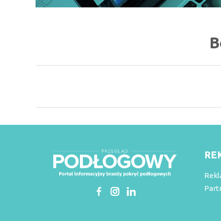
B
RE
Rekl
Part