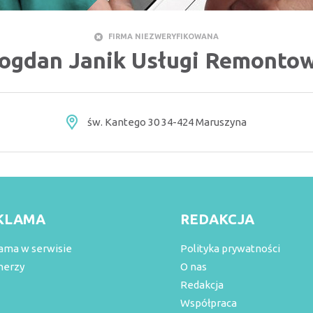
FIRMA NIEZWERYFIKOWANA
ogdan Janik Usługi Remonto
św. Kantego 30 34-424 Maruszyna
KLAMA
REDAKCJA
ama w serwisie
Polityka prywatności
nerzy
O nas
Redakcja
Współpraca