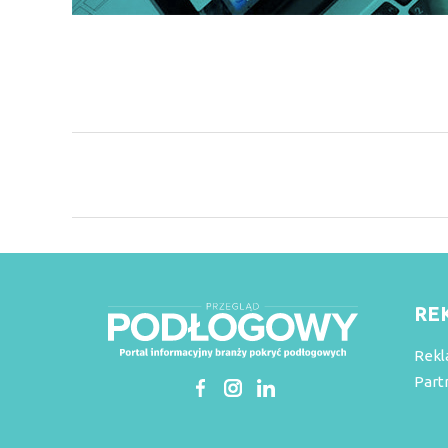
RE
Rekl
Part