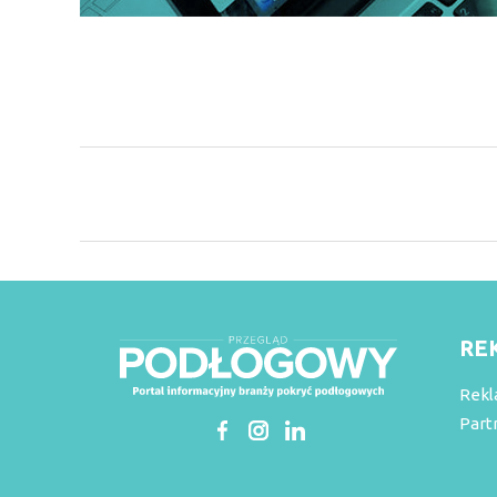
RE
Rekl
Part