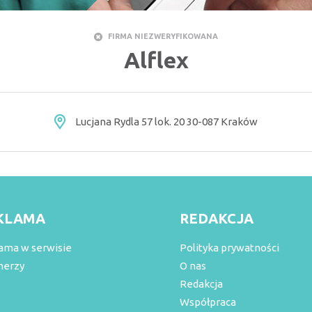
FIRMA NIEZWERYFIKOWANA
Alflex
Lucjana Rydla 57 lok. 20 30-087 Kraków
KLAMA
REDAKCJA
ama w serwisie
Polityka prywatności
nerzy
O nas
Redakcja
Współpraca