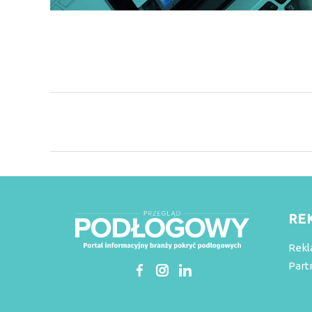
RE
Rekl
Part